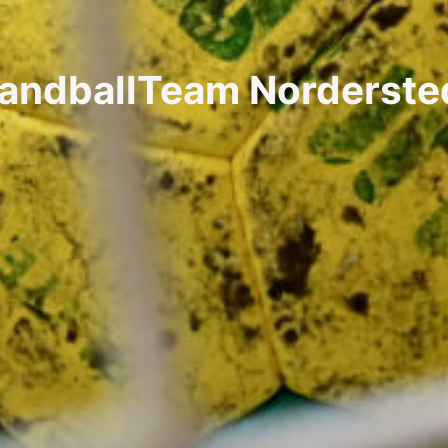
andballTeam Norderste