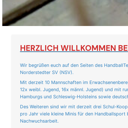
HERZLICH WILLKOMMEN BE
Wir begrüßen euch auf den Seiten des Handball
Norderstedter SV (NSV).
Mit derzeit 10 Mannschaften im Erwachsenenberei
12x weibl. Jugend, 16x männl. Jugend) und mit ru
Hamburgs und Schleswig-Holsteins sowie deutsch
Des Weiteren sind wir mit derzeit drei Schul-Koop
pro Jahr viele kleine Minis für den Handballspor
Nachwuchsarbeit.