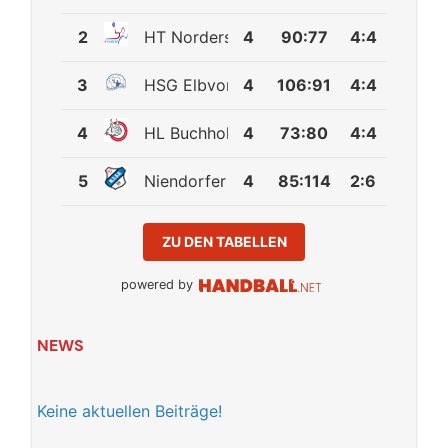
2
HT Norderstedt 2
4
90
:
77
4:4
3
HSG Elbvororte 2
4
106
:
91
4:4
4
HL Buchholz08-Rosengarten
4
73
:
80
4:4
5
Niendorfer TSV 2
4
85
:
114
2:6
ZU DEN TABELLEN
powered by
NEWS
Keine aktuellen Beiträge!