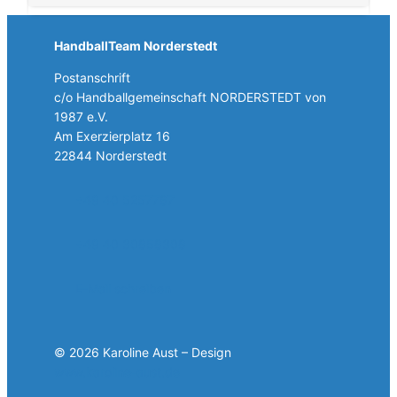
HandballTeam Norderstedt
Postanschrift
c/o Handballgemeinschaft NORDERSTEDT von
1987 e.V.
Am Exerzierplatz 16
22844 Norderstedt
+49 40 5257787
+49 40 30858308
E-Mail schreiben
© 2026 Karoline Aust – Design
www.karoline-aust.de