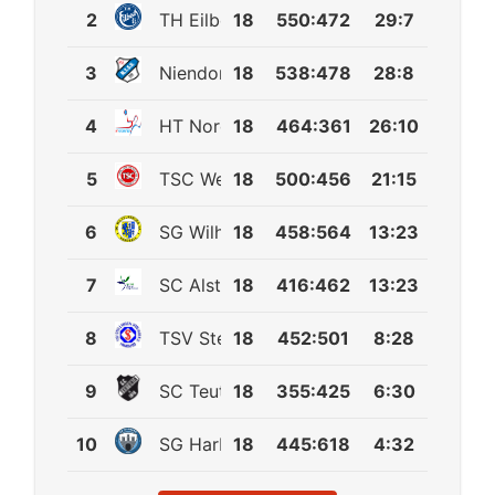
2
TH Eilbeck 4
18
550
:
472
29:7
3
Niendorfer TSV 3
18
538
:
478
28:8
4
HT Norderstedt 3
18
464
:
361
26:10
5
TSC Wellingsbüttel 2
18
500
:
456
21:15
6
SG Wilhelmsburg 3
18
458
:
564
13:23
7
SC Alstertal-Langenhorn 3
18
416
:
462
13:23
8
TSV Stellingen 88 2
18
452
:
501
8:28
9
SC Teutonia 10 Hamburg
18
355
:
425
6:30
10
SG Harburg
18
445
:
618
4:32