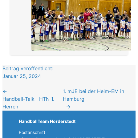
Beitrag veröffentlicht:
Januar 25, 2024
←
1. mJE bei der Heim-EM in
Handball-Talk | HTN 1.
Hamburg
Herren
→
HandballTeam Norderstedt
Postanschrift