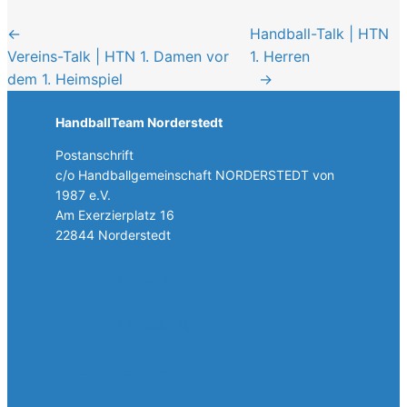
←
Handball-Talk | HTN
Vereins-Talk | HTN 1. Damen vor
1. Herren
dem 1. Heimspiel
→
HandballTeam Norderstedt
Postanschrift
c/o Handballgemeinschaft NORDERSTEDT von
1987 e.V.
Am Exerzierplatz 16
22844 Norderstedt
+49 40 5257787
+49 40 30858308
E-Mail schreiben