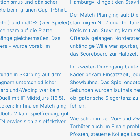
tionismus und dänischer
Hamburg« klingelt den Støvri
te beim grünen Cup-T-Shirt.
Der Match-Plan ging auf: Die
ler) und mJD-2 (vier Spieler)
stämmigen Nr. 7 und der tänz
meinsam auf die Platte
Kreis mit an. Støvring kam se
hänge gleichermaßen. Das
Offensiv gelangen Norderste
ers – wurde vorab im
unbändige Wille war spürbar,
das Scoreboard zur Halbzeit e
Im zweiten Durchgang baute 
rrunde in Skørping auf dem
Kader bekam Einsatzzeit, jed
nern unterschiedlicher
Showbühne. Das Spiel endete 
-Jarplund-Weding war kein
Sekunden wurden lauthals her
uell mit IF Midtdjurs (16:5).
obligatorische Siegertanz zu
acken: Im finalen Match ging
fehlen.
bold 2 kam spielfreudig, gut
Wie schon in der Vor- und Zwi
N erwies sich als effektiver
Torhüter auch im Finale prob
Pfosten, steuerte Kollege La