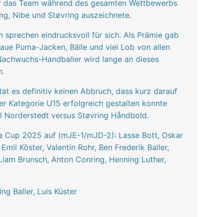
 der das Team während des gesamten Wettbewerbs
ing, Nibe und Støvring auszeichnete.
n sprechen eindrucksvoll für sich. Als Prämie gab
aue Puma-Jacken, Bälle und viel Lob von allen
Nachwuchs-Handballer wird lange an dieses
n.
t es definitiv keinen Abbruch, dass kurz darauf
der Kategorie U15 erfolgreich gestalten konnte
ll Norderstedt versus Støvring Håndbold.
a Cup 2025 auf (mJE-1/mJD-2): Lasse Bott, Oskar
Emil Köster, Valentin Rohr, Ben Frederik Baller,
 Liam Brunsch, Anton Conring, Henning Luther,
ng Baller, Luis Küster