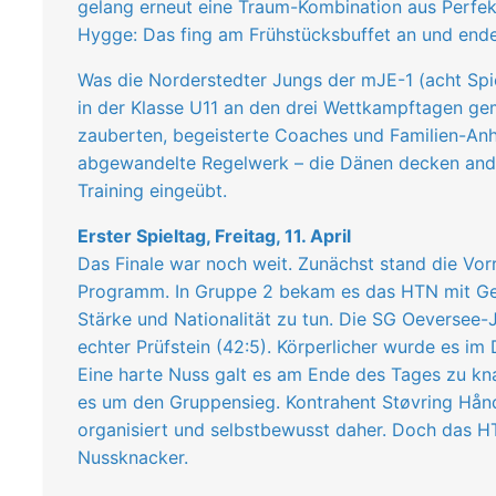
gelang erneut eine Traum-Kombination aus Perfek
Hygge: Das fing am Frühstücksbuffet an und ende
Was die Norderstedter Jungs der mJE-1 (acht Spie
in der Klasse U11 an den drei Wettkampftagen ge
zauberten, begeisterte Coaches und Familien-An
abgewandelte Regelwerk – die Dänen decken and
Training eingeübt.
Erster Spieltag, Freitag, 11. April
Das Finale war noch weit. Zunächst stand die Vo
Programm. In Gruppe 2 bekam es das HTN mit Geg
Stärke und Nationalität zu tun. Die SG Oeversee
echter Prüfstein (42:5). Körperlicher wurde es im D
Eine harte Nuss galt es am Ende des Tages zu kn
es um den Gruppensieg. Kontrahent Støvring Hånd
organisiert und selbstbewusst daher. Doch das HT
Nussknacker.