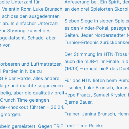
elte Unterzahl für
Anfeuerung bei. Ein Spirit,
 Valentin Rohr, Luke Brunsch
an den drei Spielorten Skørp
nd schloss den ausgedehnten
Sieben Siege in sieben Spiele
 ab. In einfacher Unterzahl
es den Vinder-Pokal, passgen
Für Støvring zu viel des
Seiten. Jeder Norderstedter 
bgeklatscht. Schade, aber
Turnier-Erlebnis zurückdenke
 vor.
Der Stimmung im HTN-Tross ta
auch die mJB-1 ihr Finale in 
Lorbeeren und Luftmatratzen
(16:13) – erneut hieß das Due
i Partien in Nibe zu
G Eider Harde, alles andere
Für das HTN liefen beim Pum
rlage und machte sogar einen
Tischler, Luke Brunsch, Jonas 
lig, aber die qualitativ breit
Pepe Fraatz, Samuel Krysler,
r Crunch Time gelangen
Bjarne Bauer.
rde-Knockout führten – 26:24.
Trainer: Janina Brunsch, Henni
tagmorgen.
Text: Timo Reinke
bbeln gemeistert. Gegen TRIF