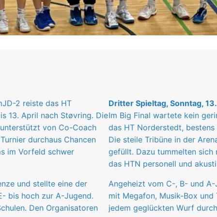
mJD-2 reiste das HT
Dritter Spieltag, Sonntag, 13.
 13. April nach Støvring. Die
Im Big Final wartete kein ge
, unterstützt von Co-Coach
das HT Norderstedt, bestens 
n Turnier durchaus Chancen
Die steile Tribüne in der Are
ms im Vorfeld schwer
gefüllt. Dazu tummelten sich
das HTN personell und akustis
nze und stellte eine der
Angeheizt vom C-, B- und A-
E- bis hoch zur A-Jugend.
mit Megafon, Musik-Box und 
Schulen. Den Organisatoren
jedem geglückten Wurf durc