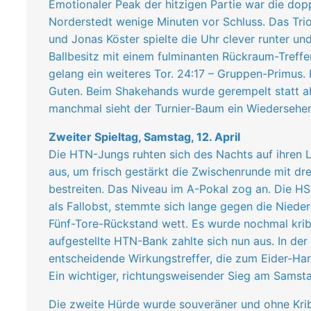
Emotionaler Peak der hitzigen Partie war die dopp
Norderstedt wenige Minuten vor Schluss. Das Trio
und Jonas Köster spielte die Uhr clever runter u
Ballbesitz mit einem fulminanten Rückraum-Treffer
gelang ein weiteres Tor. 24:17 – Gruppen-Primus. 
Guten. Beim Shakehands wurde gerempelt statt a
manchmal sieht der Turnier-Baum ein Wiedersehen
Zweiter Spieltag, Samstag, 12. April
Die HTN-Jungs ruhten sich des Nachts auf ihren 
aus, um frisch gestärkt die Zwischenrunde mit dre
bestreiten. Das Niveau im A-Pokal zog an. Die HS
als Fallobst, stemmte sich lange gegen die Niede
Fünf-Tore-Rückstand wett. Es wurde nochmal kribbe
aufgestellte HTN-Bank zahlte sich nun aus. In de
entscheidende Wirkungstreffer, die zum Eider-Ha
Ein wichtiger, richtungsweisender Sieg am Sams
Die zweite Hürde wurde souveräner und ohne Kri