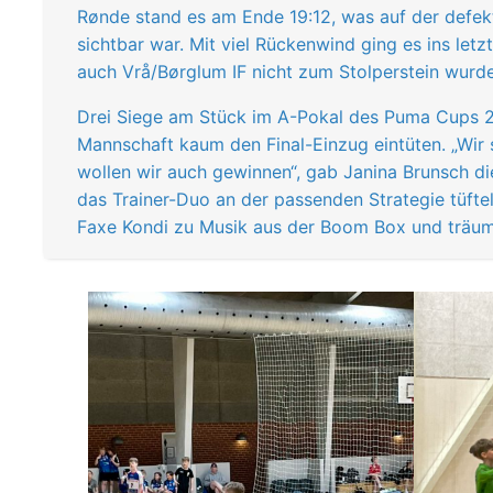
Rønde stand es am Ende 19:12, was auf der defekt
sichtbar war. Mit viel Rückenwind ging es ins le
auch Vrå/Børglum IF nicht zum Stolperstein wurde 
Drei Siege am Stück im A-Pokal des Puma Cups 2
Mannschaft kaum den Final-Einzug eintüten. „Wir 
wollen wir auch gewinnen“, gab Janina Brunsch d
das Trainer-Duo an der passenden Strategie tüftelt
Faxe Kondi zu Musik aus der Boom Box und träu