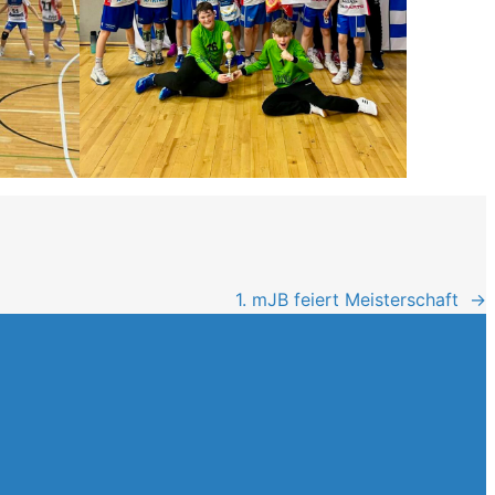
1. mJB feiert Meisterschaft
→