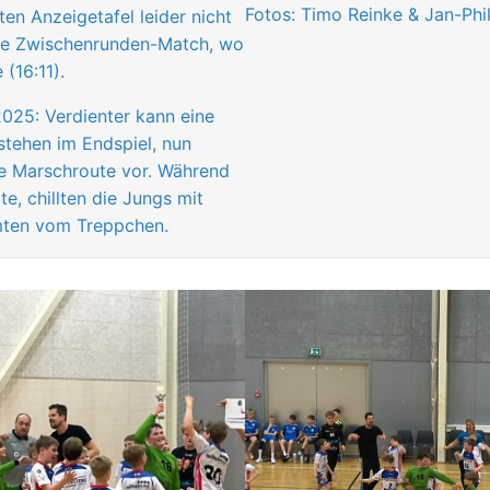
Fotos: Timo Reinke & Jan-Phil
en Anzeigetafel leider nicht
tzte Zwischenrunden-Match, wo
(16:11).
025: Verdienter kann eine
stehen im Endspiel, nun
ie Marschroute vor. Während
e, chillten die Jungs mit
mten vom Treppchen.