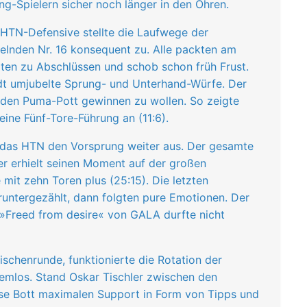
ng-Spielern sicher noch länger in den Ohren.
 HTN-Defensive stellte die Laufwege der
elnden Nr. 16 konsequent zu. Alle packten am
lten zu Abschlüssen und schob schon früh Frust.
dt umjubelte Sprung- und Unterhand-Würfe. Der
 den Puma-Pott gewinnen zu wollen. So zeigte
ine Fünf-Tore-Führung an (11:6).
das HTN den Vorsprung weiter aus. Der gesamte
er erhielt seinen Moment auf der großen
mit zehn Toren plus (25:15). Die letzten
untergezählt, dann folgten pure Emotionen. Der
 »Freed from desire« von GALA durfte nicht
schenrunde, funktionierte die Rotation der
lemlos. Stand Oskar Tischler zwischen den
sse Bott maximalen Support in Form von Tipps und