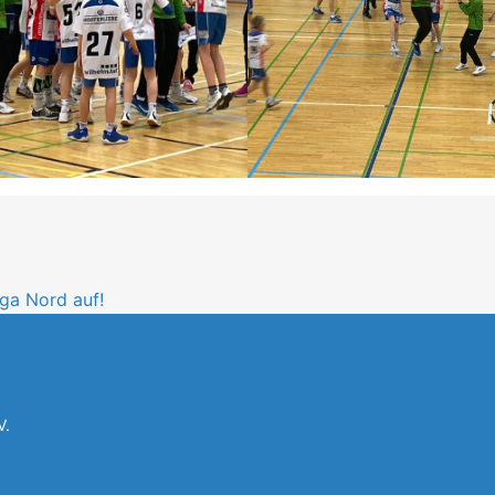
iga Nord auf!
V.