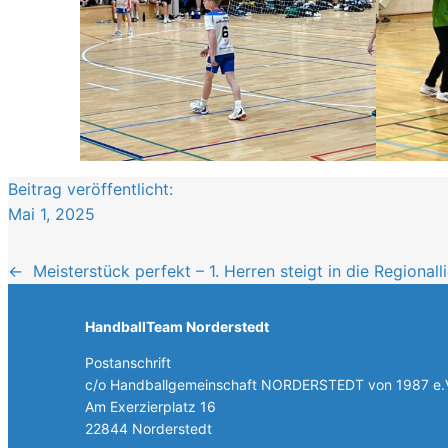
Beitrag veröffentlicht:
Mai 1, 2025
←
Meisterstück perfekt – 1. Herren steigt in die Regionall
HandballTeam Norderstedt
Postanschrift
c/o Handballgemeinschaft NORDERSTEDT von 1987 e.
Am Exerzierplatz 16
22844 Norderstedt