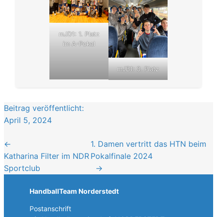
mJD1: 1. Platz
im A-Pokal
mJB1: 3. Platz
Beitrag veröffentlicht:
April 5, 2024
←
1. Damen vertritt das HTN beim
Katharina Filter im NDR
Pokalfinale 2024
Sportclub
→
HandballTeam Norderstedt
Postanschrift