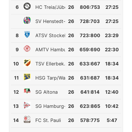
6
HC Treia/Jübek
26
806
:
753
27:25
SV Henstedt-Ulzburg 2
26
728
:
703
27:25
8
ATSV Stockelsdorf
26
723
:
800
23:29
9
AMTV Hamburg
26
659
:
690
22:30
10
TSV Ellerbek
26
633
:
667
18:34
11
HSG Tarp/Wanderup
26
631
:
687
18:34
12
SG Altona
26
641
:
814
12:40
13
SG Hamburg-Nord
26
623
:
865
10:42
14
FC St. Pauli
26
578
:
775
5:47