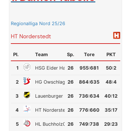
Regionalliga Nord 25/26
HT Norderstedt
Pl.
Team
Sp.
Tore
PKT
1
HSG Eider Harde
26
955
:
681
50:2
2
HG Owschlag-Kropp-Tetenhusen
26
864
:
635
48:4
3
Lauenburger SV
26
736
:
634
40:12
4
HT Norderstedt
26
776
:
660
35:17
5
HL Buchholz08-Rosengarten 2
26
749
:
738
29:23