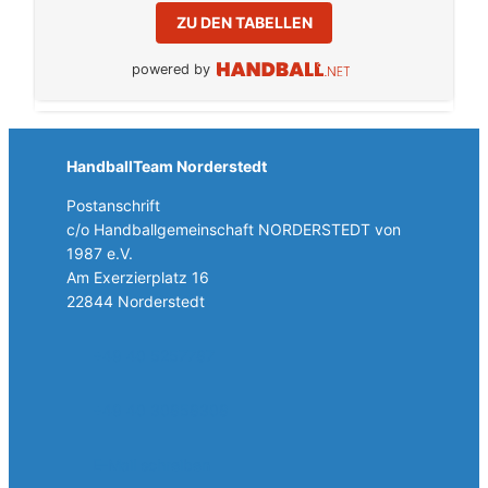
ZU DEN TABELLEN
powered by
HandballTeam Norderstedt
Postanschrift
c/o Handballgemeinschaft NORDERSTEDT von
1987 e.V.
Am Exerzierplatz 16
22844 Norderstedt
+49 40 5257787
+49 40 30858308
E-Mail schreiben