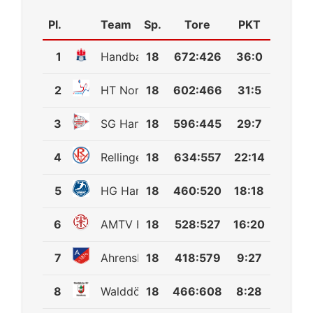
Pl.
Team
Sp.
Tore
PKT
1
Handball Sport Verein Hamburg
18
672
:
426
36:0
2
HT Norderstedt
18
602
:
466
31:5
3
SG Hamburg-Nord
18
596
:
445
29:7
4
Rellinger TV
18
634
:
557
22:14
5
HG Hamburg-Barmbek
18
460
:
520
18:18
6
AMTV Hamburg
18
528
:
527
16:20
7
Ahrensburger TSV
18
418
:
579
9:27
8
Walddörfer SV
18
466
:
608
8:28