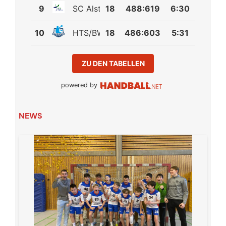
9
SC Alstertal-Langenhorn
18
488
:
619
6:30
10
HTS/BW96 Handball
18
486
:
603
5:31
ZU DEN TABELLEN
powered by
NEWS