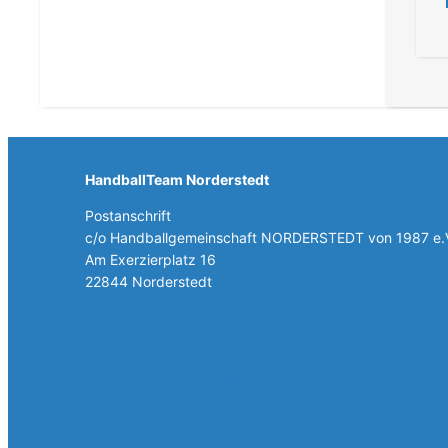
HandballTeam Norderstedt
Postanschrift
c/o Handballgemeinschaft NORDERSTEDT von 1987 e.
Am Exerzierplatz 16
22844 Norderstedt
+49 40 5257787
+49 40 30858308
E-Mail schreiben