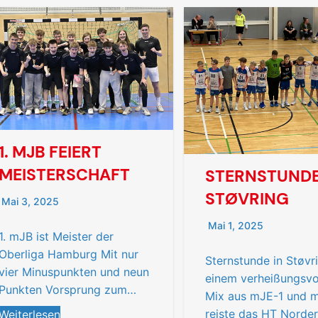
1. MJB FEIERT
MEISTERSCHAFT
STERNSTUNDE
STØVRING
Mai 3, 2025
Mai 1, 2025
1. mJB ist Meister der
Oberliga Hamburg Mit nur
Sternstunde in Støvr
vier Minuspunkten und neun
einem verheißungsvo
Punkten Vorsprung zum…
Mix aus mJE-1 und 
reiste das HT Norde
Weiterlesen