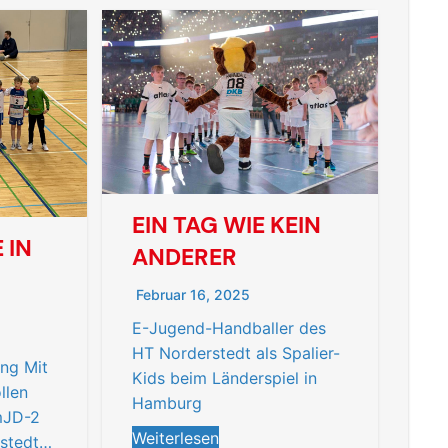
EIN TAG WIE KEIN
 IN
ANDERER
Februar 16, 2025
E-Jugend-Handballer des
HT Norderstedt als Spalier-
ing Mit
Kids beim Länderspiel in
llen
Hamburg
mJD-2
Weiterlesen
rstedt…