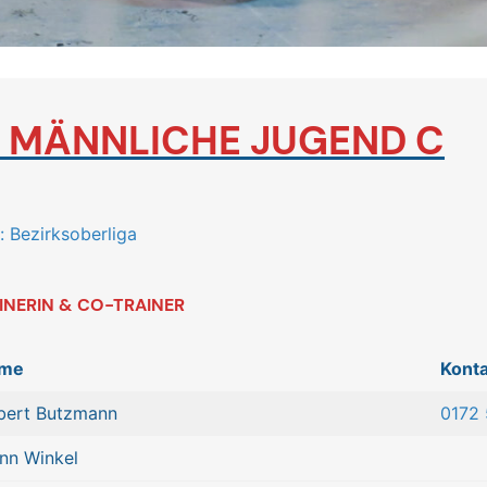
. MÄNNLICHE JUGEN
D C
: Bezirksoberliga
INERIN & CO-TRAINER
me
Konta
bert Butzmann
0172
nn Winkel