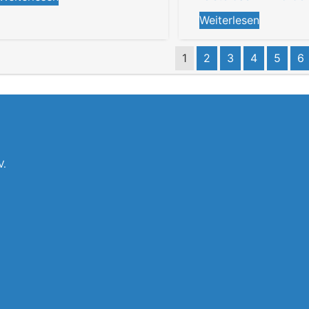
Weiterlesen
1
2
3
4
5
6
V.