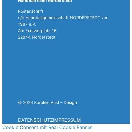
HandballTeam Norderstedt
Postanschrift
c/o Handballgemeinschaft NORDERSTEDT von
1987 e.V.
Am Exerzierplatz 16
22844 Norderstedt
+49 40 5257787
+49 40 30858308
E-Mail schreiben
© 2026 Karoline Aust – Design
www.karoline-aust.de
DATENSCHUTZ
IMPRESSUM
Cookie Consent mit Real Cookie Banner