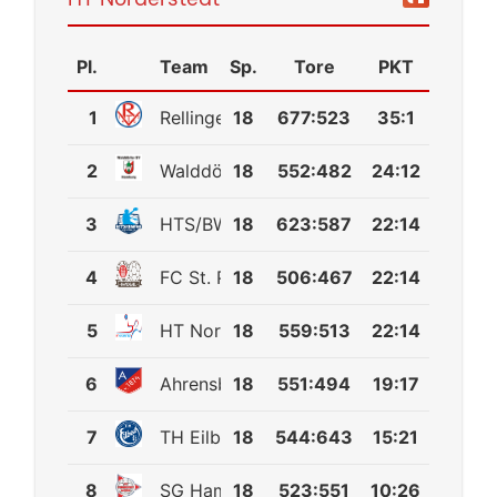
Pl.
Team
Sp.
Tore
PKT
1
Rellinger TV
18
677
:
523
35:1
2
Walddörfer SV
18
552
:
482
24:12
3
HTS/BW96 Handball 2
18
623
:
587
22:14
4
FC St. Pauli
18
506
:
467
22:14
5
HT Norderstedt
18
559
:
513
22:14
6
Ahrensburger TSV
18
551
:
494
19:17
7
TH Eilbeck
18
544
:
643
15:21
8
SG Hamburg-Nord 2
18
523
:
551
10:26