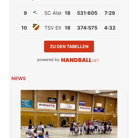
9
SC Alstertal-Langenhorn
18
531
:
605
7:29
10
TSV Ellerbek
18
374
:
575
4:32
ZU DEN TABELLEN
powered by
NEWS