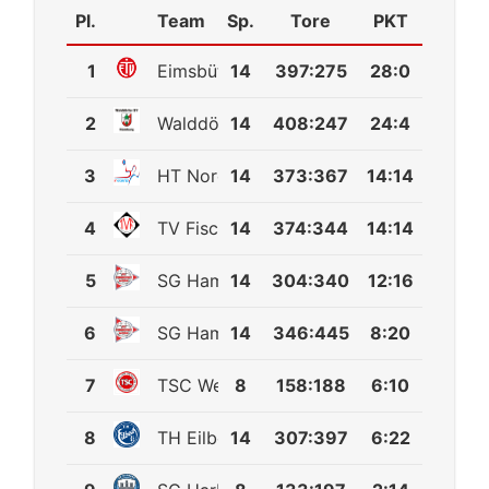
Pl.
Team
Sp.
Tore
PKT
1
Eimsbütteler TV
14
397
:
275
28:0
2
Walddörfer SV 2
14
408
:
247
24:4
3
HT Norderstedt 2
14
373
:
367
14:14
4
TV Fischbek
14
374
:
344
14:14
5
SG Hamburg-Nord 3
14
304
:
340
12:16
6
SG Hamburg-Nord 2
14
346
:
445
8:20
7
TSC Wellingsbüttel
8
158
:
188
6:10
8
TH Eilbeck
14
307
:
397
6:22