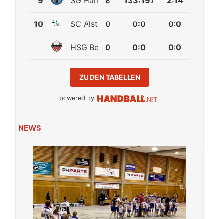
9
SG Harburg
8
133
:
197
2:14
10
SC Alstertal-Langenhorn 2
0
0
:
0
0:0
HSG Bergedorf/VM
0
0
:
0
0:0
ZU DEN TABELLEN
powered by
NEWS