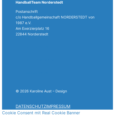
HandballTeam Norderstedt
Postanschrift
c/o Handballgemeinschaft NORDERSTEDT von
1987 e.V.
Am Exerzierplatz 16
22844 Norderstedt
+49 40 5257787
+49 40 30858308
E-Mail schreiben
© 2026 Karoline Aust – Design
www.karoline-aust.de
DATENSCHUTZ
IMPRESSUM
Cookie Consent mit Real Cookie Banner