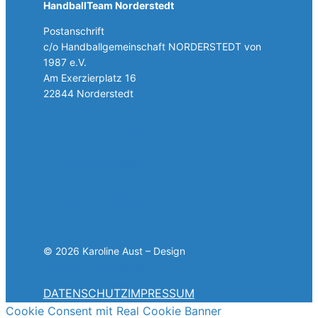
HandballTeam Norderstedt
Postanschrift
c/o Handballgemeinschaft NORDERSTEDT von
1987 e.V.
Am Exerzierplatz 16
22844 Norderstedt
+49 40 5257787
+49 40 30858308
E-Mail schreiben
© 2026 Karoline Aust – Design
www.karoline-aust.de
DATENSCHUTZ
IMPRESSUM
Cookie Consent mit Real Cookie Banner