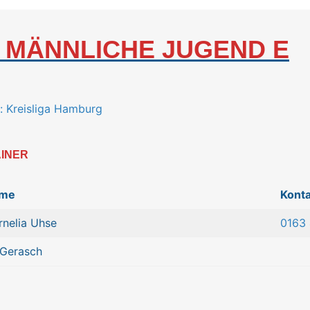
. MÄNNLICHE JUGEN
D E
: Kreisliga Hamburg
INER
me
Konta
rnelia Uhse
0163
 Gerasch