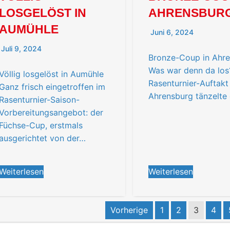
LOSGELÖST IN
AHRENSBUR
AUMÜHLE
Juni 6, 2024
Juli 9, 2024
Bronze-Coup in Ahr
Was war denn da lo
Völlig losgelöst in Aumühle
Rasenturnier-Auftakt 
Ganz frisch eingetroffen im
Ahrensburg tänzelte 
Rasenturnier-Saison-
Vorbereitungsangebot: der
Füchse-Cup, erstmals
ausgerichtet von der…
Weiterlesen
Weiterlesen
Vorherige
1
2
3
4