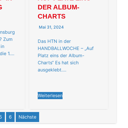
G
DER ALBUM-
CHARTS
Mai 31, 2024
ensburg
s? Zum
Das HTN in der
in
HANDBALLWOCHE – „Auf
die 1….
Platz eins der Album-
Charts“ Es hat sich
ausgeklebt….
Weiterlesen
5
6
Nächste