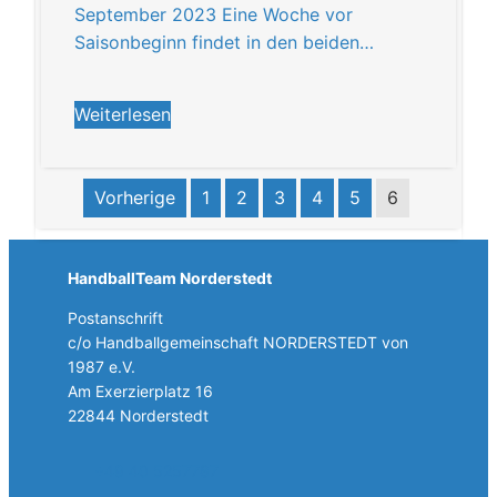
September 2023 Eine Woche vor
Saisonbeginn findet in den beiden…
Weiterlesen
Vorherige
1
2
3
4
5
6
HandballTeam Norderstedt
Postanschrift
c/o Handballgemeinschaft NORDERSTEDT von
1987 e.V.
Am Exerzierplatz 16
22844 Norderstedt
+49 40 5257787