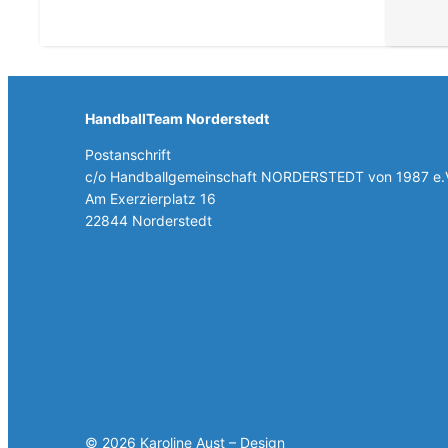
HandballTeam Norderstedt
Postanschrift
c/o Handballgemeinschaft NORDERSTEDT von 1987 e.
Am Exerzierplatz 16
22844 Norderstedt
+49 40 5257787
+49 40 30858308
E-Mail schreiben
© 2026 Karoline Aust – Design
www.karoline-aust.de