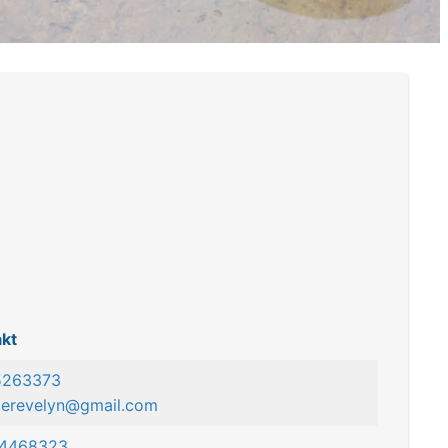
kt
5263373
lerevelyn@gmail.com
 4468323