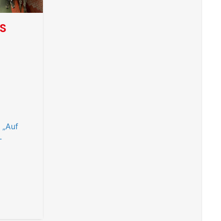
NS
„Auf
-