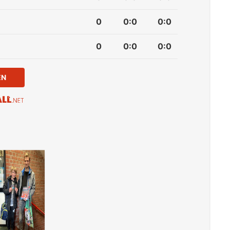
0
0
:
0
0:0
0
0
:
0
0:0
EN