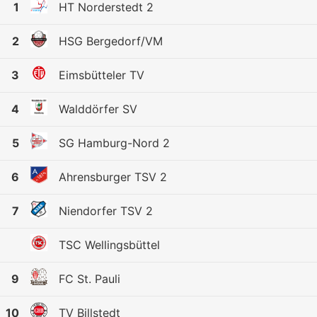
1
HT Norderstedt 2
2
HSG Bergedorf/VM
3
Eimsbütteler TV
4
Walddörfer SV
5
SG Hamburg-Nord 2
6
Ahrensburger TSV 2
7
Niendorfer TSV 2
TSC Wellingsbüttel
9
FC St. Pauli
10
TV Billstedt