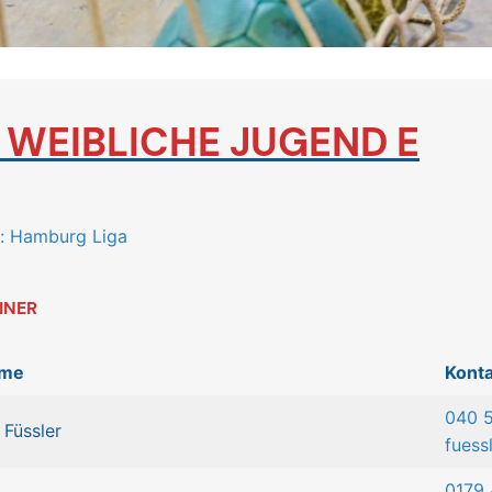
.
WEIBLICHE JUGEND E
a: Hamburg Liga
INER
me
Konta
040 
 Füssler
fuess
0179