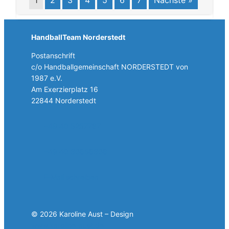
HandballTeam Norderstedt
Postanschrift
c/o Handballgemeinschaft NORDERSTEDT von
1987 e.V.
Am Exerzierplatz 16
22844 Norderstedt
+49 40 5257787
+49 40 30858308
E-Mail schreiben
© 2026 Karoline Aust – Design
www.karoline-aust.de