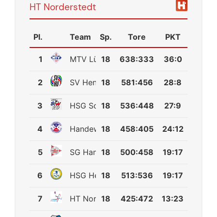
HT Norderstedt
Pl.
Team
Sp.
Tore
PKT
1
MTV Lübeck
18
638
:
333
36:0
2
SV Henstedt-Ulzburg
18
581
:
456
28:8
3
HSG Schülp/Westerrönfeld/Rendsburg
18
536
:
448
27:9
4
Handewitter SV
18
458
:
405
24:12
5
SG Hamburg-Nord
18
500
:
458
19:17
6
HSG Herzhorn/Kollmar/Neuendorf
18
513
:
536
19:17
7
HT Norderstedt
18
425
:
472
13:23