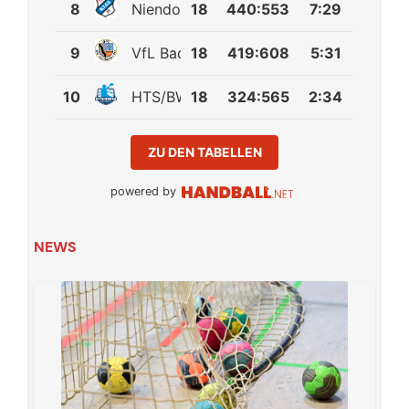
8
Niendorfer TSV
18
440
:
553
7:29
9
VfL Bad Schwartau
18
419
:
608
5:31
10
HTS/BW96 Handball
18
324
:
565
2:34
ZU DEN TABELLEN
powered by
NEWS