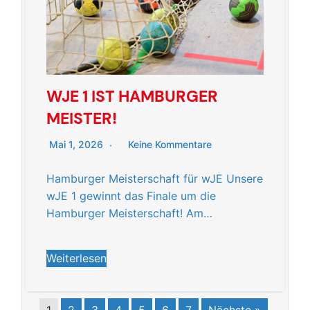
WJE 1 IST HAMBURGER
MEISTER!
Mai 1, 2026
Keine Kommentare
Hamburger Meisterschaft für wJE Unsere
wJE 1 gewinnt das Finale um die
Hamburger Meisterschaft! Am…
Weiterlesen
1
2
3
4
5
6
7
Nächste »