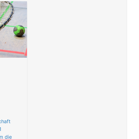
chaft
1
m die