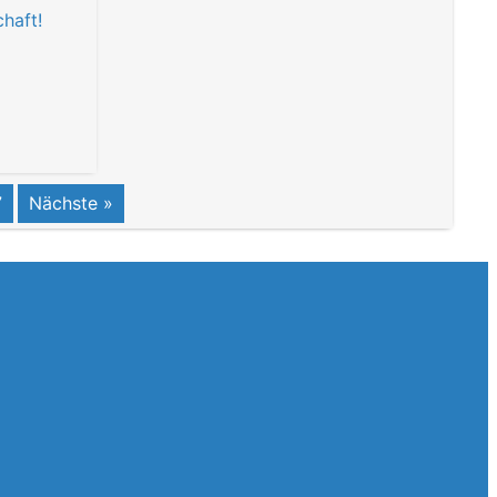
haft!
7
Nächste »