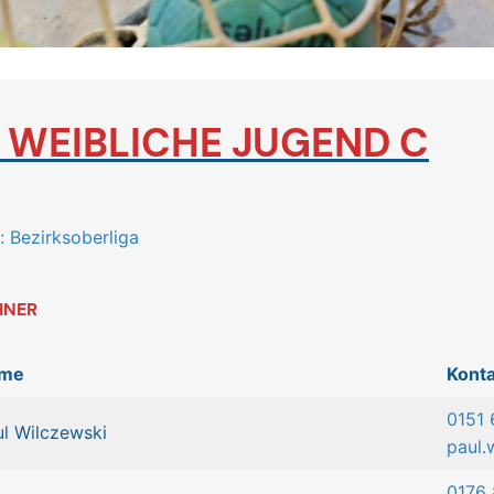
.
WEIBLICHE JUGEND C
: Bezirksoberliga
INER
me
Konta
0151
ul Wilczewski
paul.
0176