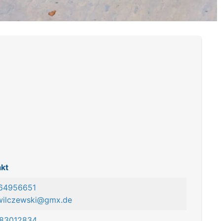
kt
 64956651
wilczewski@gmx.de
 83012834