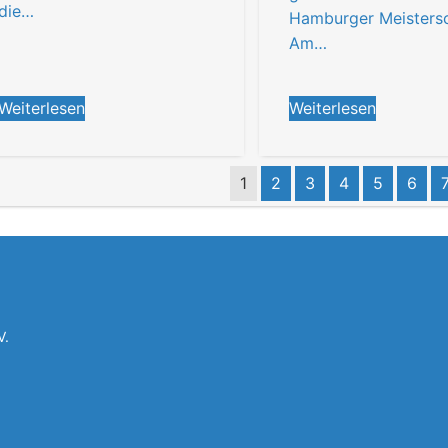
die…
Hamburger Meistersc
Am…
Weiterlesen
Weiterlesen
1
2
3
4
5
6
V.