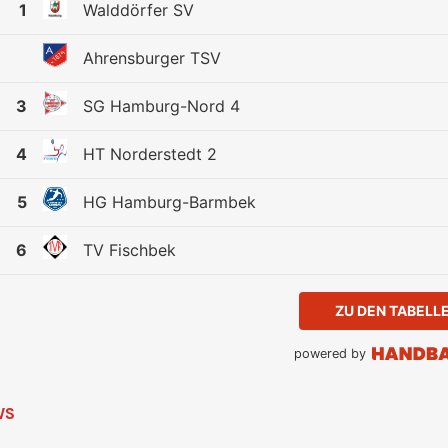
1
Walddörfer SV
Ahrensburger TSV
3
SG Hamburg-Nord 4
4
HT Norderstedt 2
5
HG Hamburg-Barmbek
6
TV Fischbek
ZU DEN TABELL
powered by
WS