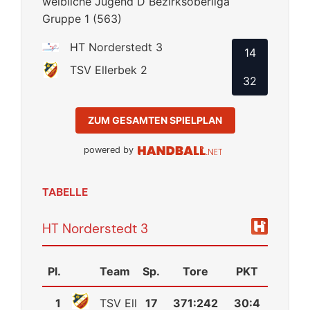
weibliche Jugend D Bezirksoberliga
Gruppe 1 (563)
HT Norderstedt 3
14
TSV Ellerbek 2
32
ZUM GESAMTEN SPIELPLAN
powered by
TABELLE
HT Norderstedt 3
Pl.
Team
Sp.
Tore
PKT
1
TSV Ellerbek 2
17
371
:
242
30:4