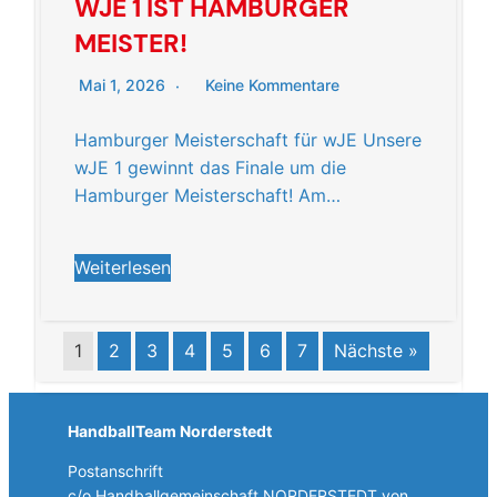
WJE 1 IST HAMBURGER
MEISTER!
Mai 1, 2026
Keine Kommentare
Hamburger Meisterschaft für wJE Unsere
wJE 1 gewinnt das Finale um die
Hamburger Meisterschaft! Am…
Weiterlesen
1
2
3
4
5
6
7
Nächste »
HandballTeam Norderstedt
Postanschrift
c/o Handballgemeinschaft NORDERSTEDT von