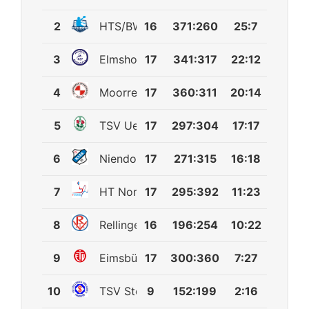
2
HTS/BW96 Handball
16
371
:
260
25:7
3
Elmshorner HT
17
341
:
317
22:12
4
Moorreger SV
17
360
:
311
20:14
5
TSV Uetersen
17
297
:
304
17:17
6
Niendorfer TSV
17
271
:
315
16:18
7
HT Norderstedt 3
17
295
:
392
11:23
8
Rellinger TV 2
16
196
:
254
10:22
9
Eimsbütteler TV
17
300
:
360
7:27
10
TSV Stellingen 88
9
152
:
199
2:16