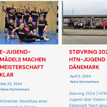
E-JUGEND-
STØVRING 202
MÄDELS MACHEN
HTN-JUGEND 
MEISTERSCHAFT
DÄNEMARK
KLAR
April 5, 2024
Keine Kommentare
Mai 20, 2024
Keine Kommentare
Støvring 2024 | HTN
Jugend über Ostern 
Krönender Abschluss einer
Dänemark Nach lang