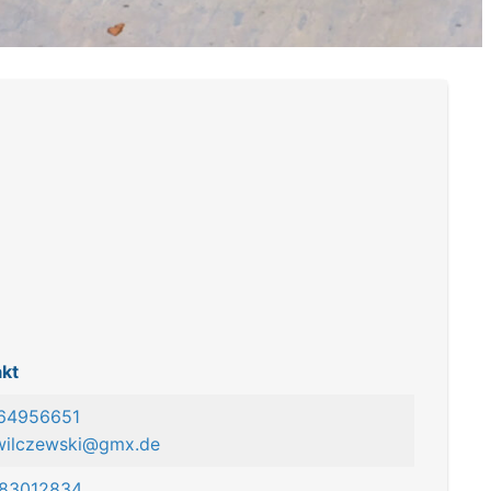
kt
 64956651
wilczewski@gmx.de
 83012834