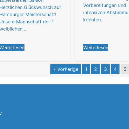
superstarken Saison
Vorbereitungen und
Herzlichen Glückwunsch zur
intensiven Abstimm
Hamburger Meisterschaft!
konnten…
Unsere Mannschaft der 1.
weiblichen…
Weiterlesen
Weiterlesen
« Vorherige
1
2
3
4
5
V.