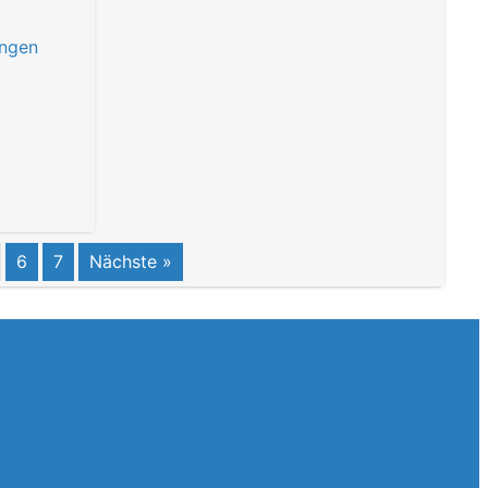
ungen
6
7
Nächste »