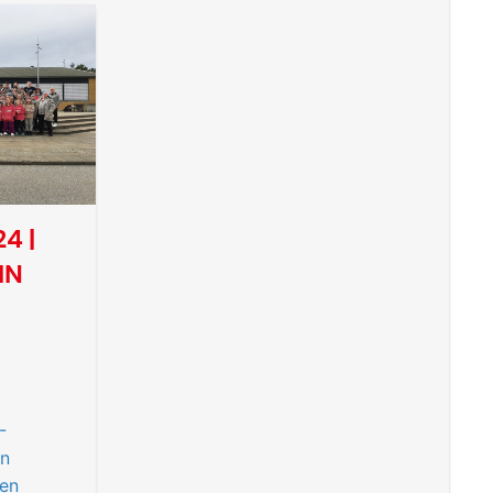
4 |
IN
-
in
en